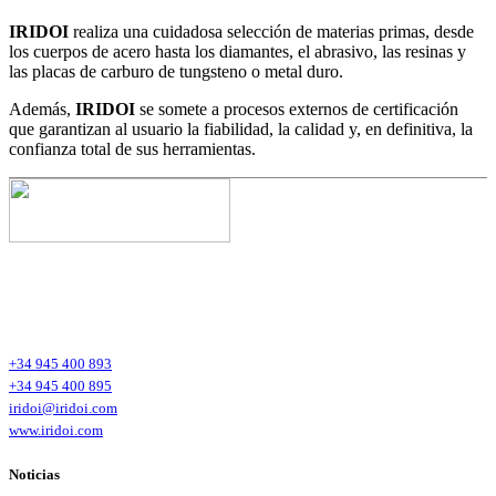
IRIDOI
realiza una cuidadosa selección de materias primas, desde
los cuerpos de acero hasta los diamantes, el abrasivo, las resinas y
las placas de carburo de tungsteno o metal duro.
Además,
IRIDOI
se somete a procesos externos de certificación
que garantizan al usuario la fiabilidad, la calidad y, en definitiva, la
confianza total de sus herramientas.
Iridoi Head Office
Polígono Industrial de Tellazar s/n Bajo
01120 Arraia-Maeztu (Alava)
España – Spain
+34 945 400 893
+34 945 400 895
iridoi@iridoi.com
www.iridoi.com
Noticias