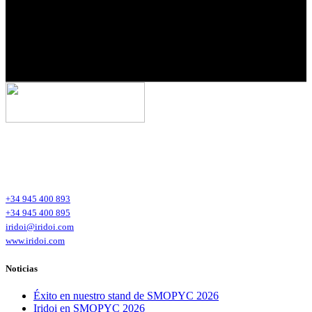
Iridoi Head Office
Polígono Industrial de Tellazar s/n Bajo
01120 Arraia-Maeztu (Alava)
España – Spain
+34 945 400 893
+34 945 400 895
iridoi@iridoi.com
www.iridoi.com
Noticias
Éxito en nuestro stand de SMOPYC 2026
Iridoi en SMOPYC 2026