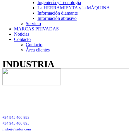
Ingeniería y Tecnología
La HERRAMIENTA y la MÁQUINA
Información diamante
Información abrasivo
Servicio
MARCAS PRIVADAS
Noticias
Contacto
Contacto
Área clientes
INDUSTRIA
Iridoi Head Office
Polígono Industrial de Tellazar s/n Bajo
01120 Arraia-Maeztu (Alava)
España – Spain
+34 945 400 893
+34 945 400 895
iridoi@iridoi.com