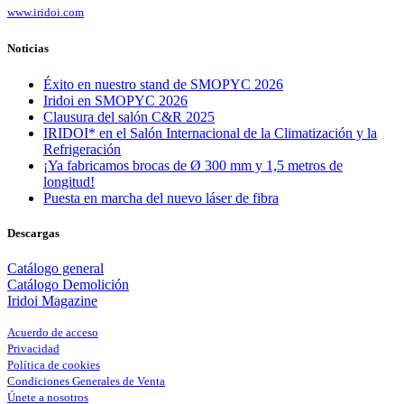
www.iridoi.com
Noticias
Éxito en nuestro stand de SMOPYC 2026
Iridoi en SMOPYC 2026
Clausura del salón C&R 2025
IRIDOI* en el Salón Internacional de la Climatización y la
Refrigeración
¡Ya fabricamos brocas de Ø 300 mm y 1,5 metros de
longitud!
Puesta en marcha del nuevo láser de fibra
Descargas
Catálogo general
Catálogo Demolición
Iridoi Magazine
Acuerdo de acceso
Privacidad
Política de cookies
Condiciones Generales de Venta
Únete a nosotros