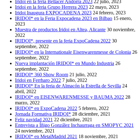
Iridoi en la feria Bellacer Andorra 2023
22 julio, 2023
Iridoi en la feria Grupo Herrera 2023
22 mayo, 2023
Iridoi Inaugura EXPOCADENA 2023
24 febrero, 2023
IRIDOI* en la Feria Expocadena 2023 en Bilbao
15 enero,
2023
Muestra de productos Iridoi en Altea, Alicante
30 noviembre,
2022
IRIDOI*, presente en la feria ExpoCadena 2022
30
septiembre, 2022
IRIDOI* en la Internationale Eisenwarenmesse de Colonia
26
septiembre, 2022
Nueva implantación IRIDOI* en Mundo Industria
26
septiembre, 2022
IRIDOI* 360 Show Room
21 julio, 2022
Iridoi en Ferrharo 2022
7 julio, 2022
IRIDOI* En la feria de Almacón la Estrella de Sevilla
24
abril, 2022
IRIDOI* en EISENWARENMESSE y BAUMA 2022
28
marzo, 2022
IRIDOI* en ExpoCadena 2022
5 febrero, 2022
Jornada Formativa IRIDOI*
28 diciembre, 2021
Feliz navidad 2021
22 diciembre, 2021
Entrevista a Íñigo González Inchaurraga en SMOPYC 2021
24 noviembre, 2021
IRIDOI* en MetalMadrid 2021
18 noviembre, 2021