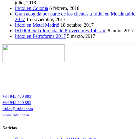
julio, 2018
Iridoi en Colonia
6 febrero, 2018
Gran acogida por parte de los clientes a Iridoi en Metalmadrid
2017
15 noviembre, 2017
Iridoi en Metal Madrid
18 octubre, 2017
IRIDOI en la Jornada de Proveedores Tabisam
8 junio, 2017
Iridoi en Ferroforma 2017
5 marzo, 2017
Iridoi Head Office
Polígono Industrial de Tellazar s/n Bajo
01120 Arraia-Maeztu (Alava)
España – Spain
+34 945 400 893
+34 945 400 895
iridoi@iridoi.com
www.iridoi.com
Noticias