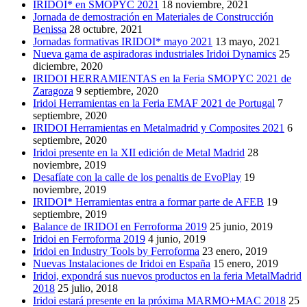
IRIDOI* en SMOPYC 2021
18 noviembre, 2021
Jornada de demostración en Materiales de Construcción
Benissa
28 octubre, 2021
Jornadas formativas IRIDOI* mayo 2021
13 mayo, 2021
Nueva gama de aspiradoras industriales Iridoi Dynamics
25
diciembre, 2020
IRIDOI HERRAMIENTAS en la Feria SMOPYC 2021 de
Zaragoza
9 septiembre, 2020
Iridoi Herramientas en la Feria EMAF 2021 de Portugal
7
septiembre, 2020
IRIDOI Herramientas en Metalmadrid y Composites 2021
6
septiembre, 2020
Iridoi presente en la XII edición de Metal Madrid
28
noviembre, 2019
Desafíate con la calle de los penaltis de EvoPlay
19
noviembre, 2019
IRIDOI* Herramientas entra a formar parte de AFEB
19
septiembre, 2019
Balance de IRIDOI en Ferroforma 2019
25 junio, 2019
Iridoi en Ferroforma 2019
4 junio, 2019
Iridoi en Industry Tools by Ferroforma
23 enero, 2019
Nuevas Instalaciones de Iridoi en España
15 enero, 2019
Iridoi, expondrá sus nuevos productos en la feria MetalMadrid
2018
25 julio, 2018
Iridoi estará presente en la próxima MARMO+MAC 2018
25