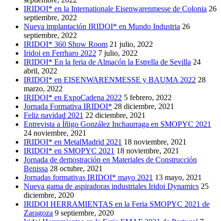
IRIDOI* en la Internationale Eisenwarenmesse de Colonia
26
septiembre, 2022
Nueva implantación IRIDOI* en Mundo Industria
26
septiembre, 2022
IRIDOI* 360 Show Room
21 julio, 2022
Iridoi en Ferrharo 2022
7 julio, 2022
IRIDOI* En la feria de Almacón la Estrella de Sevilla
24
abril, 2022
IRIDOI* en EISENWARENMESSE y BAUMA 2022
28
marzo, 2022
IRIDOI* en ExpoCadena 2022
5 febrero, 2022
Jornada Formativa IRIDOI*
28 diciembre, 2021
Feliz navidad 2021
22 diciembre, 2021
Entrevista a Íñigo González Inchaurraga en SMOPYC 2021
24 noviembre, 2021
IRIDOI* en MetalMadrid 2021
18 noviembre, 2021
IRIDOI* en SMOPYC 2021
18 noviembre, 2021
Jornada de demostración en Materiales de Construcción
Benissa
28 octubre, 2021
Jornadas formativas IRIDOI* mayo 2021
13 mayo, 2021
Nueva gama de aspiradoras industriales Iridoi Dynamics
25
diciembre, 2020
IRIDOI HERRAMIENTAS en la Feria SMOPYC 2021 de
Zaragoza
9 septiembre, 2020