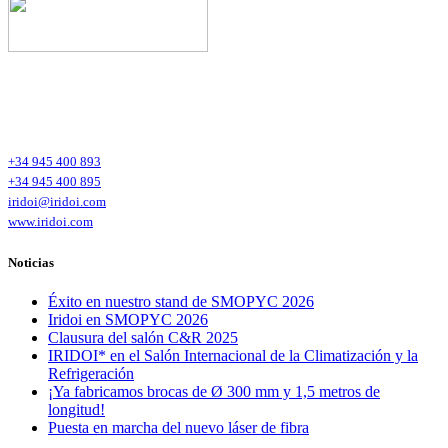
Iridoi Head Office
Polígono Industrial de Tellazar s/n Bajo
01120 Arraia-Maeztu (Alava)
España – Spain
+34 945 400 893
+34 945 400 895
iridoi@iridoi.com
www.iridoi.com
Noticias
Éxito en nuestro stand de SMOPYC 2026
Iridoi en SMOPYC 2026
Clausura del salón C&R 2025
IRIDOI* en el Salón Internacional de la Climatización y la
Refrigeración
¡Ya fabricamos brocas de Ø 300 mm y 1,5 metros de
longitud!
Puesta en marcha del nuevo láser de fibra