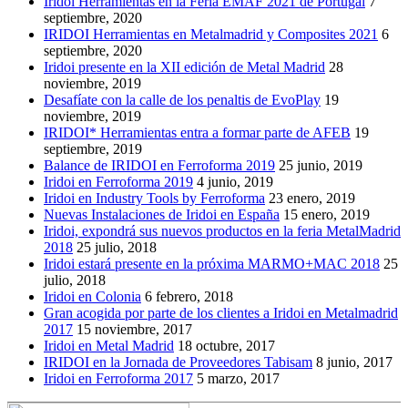
Iridoi Herramientas en la Feria EMAF 2021 de Portugal
7
septiembre, 2020
IRIDOI Herramientas en Metalmadrid y Composites 2021
6
septiembre, 2020
Iridoi presente en la XII edición de Metal Madrid
28
noviembre, 2019
Desafíate con la calle de los penaltis de EvoPlay
19
noviembre, 2019
IRIDOI* Herramientas entra a formar parte de AFEB
19
septiembre, 2019
Balance de IRIDOI en Ferroforma 2019
25 junio, 2019
Iridoi en Ferroforma 2019
4 junio, 2019
Iridoi en Industry Tools by Ferroforma
23 enero, 2019
Nuevas Instalaciones de Iridoi en España
15 enero, 2019
Iridoi, expondrá sus nuevos productos en la feria MetalMadrid
2018
25 julio, 2018
Iridoi estará presente en la próxima MARMO+MAC 2018
25
julio, 2018
Iridoi en Colonia
6 febrero, 2018
Gran acogida por parte de los clientes a Iridoi en Metalmadrid
2017
15 noviembre, 2017
Iridoi en Metal Madrid
18 octubre, 2017
IRIDOI en la Jornada de Proveedores Tabisam
8 junio, 2017
Iridoi en Ferroforma 2017
5 marzo, 2017