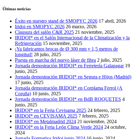
Últimas noticias
Éxito en nuestro stand de SMOPYC 2026
17 abril, 2026
Iridoi en SMOPYC 2026
26 marzo, 2026
Clausura del salón C&R 2025
21 noviembre, 2025
IRIDOI* en el Salón Internacional de la Climatización y la
Refrigeración
15 noviembre, 2025
¡Ya fabricamos brocas de Ø 300 mm y 1,5 metros de
longitud!
28 julio, 2025
Puesta en marcha del nuevo láser de fibra
2 julio, 2025
Jornada demostración IRIDOI* en Ferretería Galapagar
19
junio, 2025
Jornada demostración IRIDOI* en Segura e Hijos (Madrid)
17 junio, 2025
Jornada demostración IRIDOI* en Corplama Ferrol (A
Coruña)
10 junio, 2025
Jornada demostración IRIDOI* en BdB ROQUETES
4
junio, 2025
IRIDOI* en la Feria Cevisama 2025
24 febrero, 2025
IRIDOI* en CEVISAMA 2025
7 febrero, 2025
IRIDOI* en Metalmadrid 2024
21 noviembre, 2024
IRIDOI* en la Feria León Clima Verde 2024
24 octubre,
2024
Jornada Formativa Iridoi junio 2024
16 junio, 2024